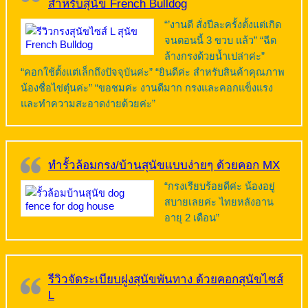
สำหรับสุนัข French Bulldog
“’งานดี สั่งปีละครั้งตั้งแต่เกิด
จนตอนนี้ 3 ขวบ แล้ว” “ฉีด
ล้างกรงด้วยน้ำเปล่าค่ะ”
“คอกใช้ตั้งแต่เล็กถึงปัจจุบันค่ะ” “ยินดีค่ะ สำหรับสินค้าคุณภาพ
น้องชื่อไข่ตุ๋นค่ะ” “ขอชมค่ะ งานดีมาก กรงและคอกแข็งแรง
และทำความสะอาดง่ายด้วยค่ะ”
ทำรั้วล้อมกรง/บ้านสุนัขแบบง่ายๆ ด้วยคอก MX
“กรงเรียบร้อยดีค่ะ น้องอยู่
สบายเลยค่ะ ไทยหลังอาน
อายุ 2 เดือน”
รีวิวจัดระเบียบฝูงสุนัขพันทาง ด้วยคอกสุนัขไซส์
L