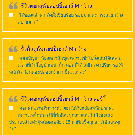
รีวิวคอกสุนัขแฮปปี้เฮาส์ M กว้าง
“ได้ของแล้วค่า ติดตั้งเรียบร้อย ชอบมากค่ะ กรงสวยกว้าง
สบายมาก”
รั้วกั้นสุนัขแฮปปี้เฮาส์ M กว้าง
“หมดปัญหา น้องหมานักขุด เพราะเข้าไปวิ่งเล่นได้เฉพาะ
เวลาที่ม่ามี๊อยู่บ้านเท่านั้น ตอนนี้ได้แต่ยืนดูตาปริบๆ รอให้
หญ้าโตก่อนค่อยปล่อยเข้ามาเป็นเวลาค่ะ”
รีวิวคอกสุนัขแฮปปี้เฮาส์ M กว้าง คอร์กี้
“คอกคุณภาพดีมากๆค่ะ ตอนได้รับกล่องหนักมากค่ะ
เพราะเหล็กหนา สีที่พ่นดีค่ะลูกสาวแทะไม่มีรอยเลย
ประกอบง่ายค่ะผู้หญิงคนเดียว 15 นาทีเสร็จลูกสาวใช้นอนทุก
วัน”