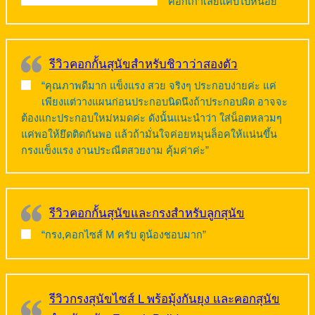
คอกเก่าเลยแคบไปหน่อย”
รีวิวคอกกั้นสุนัขสำหรับชิวาว่าสองตัว
“คุณภาพดีมาก แข็งแรง สวย จริงๆ ประกอบง่ายค่ะ แค่
เพียงแต่วางแผนก่อนประกอบนิดนึงถ้าประกอบผิด อาจจะ
ต้องแกะประกอบใหม่หมดค่ะ ดังนั้นแนะนำว่า ใส่น็อตหลวมๆ
แค่พอให้ยึดติดกันพอ แล้วถ้ามั่นใจค่อยหมุนล็อคให้แน่นขึ้น
กรงแข็งแรง งานประณีตสวยงาม คุ้มค่าค่ะ”
รีวิวคอกกั้นสุนัขและกรงสำหรับลูกสุนัข
“กรง,คอกไซส์ M ครับ ดูน้องชอบมาก”
รีวิวกรงสุนัขไซส์ L พร้อมุ้งกันยุง และคอกสุนัข