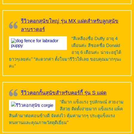
รีวิวคอกสุนัขใหญ่ รุ่น MX แฝดสำหรับลูกสุนัข
ลาบราดอร์
“สีเหลืองชื่อ Duffy อายุ 4
เดือนค่ะ สีชอคชื่อ Donald
อายุ 6 เดือนค่ะ น่าจะอยู่ได้
ยาวๆเลยค่ะ” “สะดวกค่า ตั้งใจมารีวิวให้เลย ขอบคุณมากๆนะ
คะ”
รีวิวคอกกั้นสุนัขสำหรับคอร์กี้ รุ่น S แฝด
“ดีมาก แข็งแรง รูปลักษณ์ สวยงาม
สีสวย ติดตั้งง่ายมาก แข็งแรง แพ็ค
สินค้ามาต่อค่อนข้างดี จัดส่งไว คุ้มค่ามากๆ ประตูแข็งแรง
ทนทานและคุณภาพวัสดุดีเยี่ยม”