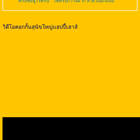
ครับชื่อยูโรครับ” “ใช่ครับกว้างมาก สวยไปอีกแบบ”
วิดีโอคอกกั้นสุนัขใหญ่แฮปปี้เฮาส์