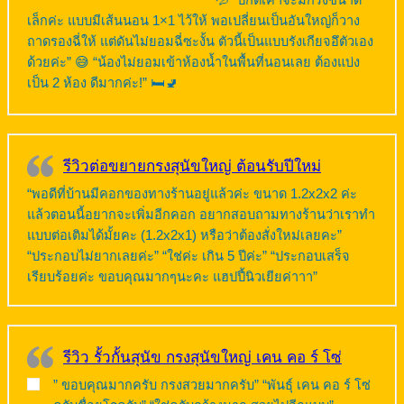
💦 “ปกติเค้าจะมีกรงขนาด
เล็กค่ะ แบบมีเส้นนอน 1×1 ไว้ให้ พอเปลี่ยนเป็นอันใหญ่ก็วาง
ถาดรองฉี่ให้ แต่ดันไม่ยอมฉี่ซะงั้น ตัวนี้เป็นแบบรังเกียจอึตัวเอง
ด้วยค่ะ” 😅 “น้องไม่ยอมเข้าห้องน้ำในพื้นที่นอนเลย ต้องแบ่ง
เป็น 2 ห้อง ดีมากค่ะ!” 🛏️🚽
รีวิวต่อขยายกรงสุนัขใหญ่ ต้อนรับปีใหม่
“พอดีที่บ้านมีคอกของทางร้านอยู่แล้วค่ะ ขนาด 1.2x2x2 ค่ะ
แล้วตอนนี้อยากจะเพิ่มอีกคอก อยากสอบถามทางร้านว่าเราทำ
แบบต่อเติมได้มั้ยคะ (1.2x2x1) หรือว่าต้องสั่งใหม่เลยคะ”
“ประกอบไม่ยากเลยค่ะ” “ใช่ค่ะ เกิน 5 ปีค่ะ” “ประกอบเสร็จ
เรียบร้อยค่ะ ขอบคุณมากๆนะคะ แฮปปี้นิวเยียค่าาา”
รีวิว รั้วกั้นสุนัข กรงสุนัขใหญ่ เคน คอ ร์ โซ่
” ขอบคุณมากครับ กรงสวยมากครับ” “พันธุ์ เคน คอ ร์ โซ่