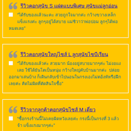
รีวิวคอกสุนัข S แฝดแบบพิเศษ สุนัขแม่ลูกอ่อน
“ได้รับของแล้วนะคะ สวยถูกใจมากค่ะ กว้างขวางเหล็ก
แข็งแรงค่ะ ลูกๆอยู่ได้สบาย แม่ชิวาว่าพ่อปอม ลูกๆได้พ่อ
หมดเลย”
รีวิวคอกสุนัขใหญ่ไซส์ L ลูกสุนัขไซบีเรียน
“ได้รับของแล้วค่ะ สวยมาก น้องอยู่สบายมากๆค่ะ ไม่งอแง
เลย ใช้ได้ยันโตเป็นหนุ่ม กว้างใหญ่คับบ้านมากค่ะ ปล่อย
ออกมาเล่นบ้าง ก็เดินกลับเข้าไปนอนในกรงเองไม่ตอ้งหัหรือฝึก
เลยค่ะ คิดไม่ผิดที่ตัดสินใจซื้อ”
รีวิวจากลูกค้าคอกสุนัขไซส์ M เดี่ยว
“ซื้อกรงร้านนี้ไม่เคยผิดหวังเลยค่ะ กรงนี้เป็นกรงที่ 3 แล้ว
จ้า แข็งแรงมากๆค่ะ”