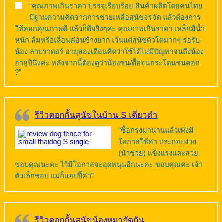
“คุณภาพเกินราคา บรรจุเรียบร้อย สินค้าผลิตโดยคนไทย
มีฐานความคิดจากการช่วยเหลือสุนัขจรจัด แล้วต้องการ
ใช้คอกคุณภาพดี แล้วก็ดีจริงๆค่ะ คุณภาพเกินราคา เหล็กมีน้ำ
หนัก ล้มหรือเลื่อนค่อนข้างยาก เว้นแต่สุนัขตัวโตมากๆ รอรับ
น้อง ลาบราดอร์ อายุสองเดือนคิดว่าใช้ได้ไม่มีปัญหาจนถึงน้อง
อายุปีนึงค่ะ หลังจากนี้ต้องดูว่าน้องซน/ดื้อจนกระโดนชนคอก
?”
รีวิวคอกกั้นสุนัขในบ้าน S เดี่ยวดำ
“ซื้อกรงมานานแล้วเพิ่งมี
โอกาสใช้ค่า ประกอบง่าย
(น้าช่วย) แข็งแรงและสวย
ขอบคุณนะคะ ไว้มีโอกาสจะอุดหนุนอีกนะคะ ขอบคุณค่ะ เจ้า
ตัวเล็กชอบ แม่ก็แฮปปี้ค่า”
รีวิวคอกกั้นสุนัขน้องหมากัดกัน