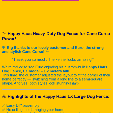
🐾
Happy Haus Heavy-Duty Dog Fence for Cane Corso
Power!
🧡
Big thanks to our lovely customer and Euro, the strong
and stylish Cane Corso!
🐾
“Thank you so much. The kennel looks amazing!”
We’re thrilled to see Euro enjoying his custom-built
Happy Haus
Dog Fence, LX model – 1.2 meters tall
!
This time, the customer adjusted the layout to fit the corner of their
home perfectly — switching from a long line to a semi-square
shape. And yes, both styles look stunning! 🏡✨
💪
Highlights of the Happy Haus LX Large Dog Fence:
✅ Easy DIY assembly
✅ No drilling, no damaging your home