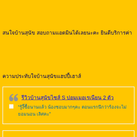
สนใจบ้านสุนัข สอบถามแอดมินได้เลยนะคะ ยินดีบริการค่า
ความประทับใจบ้านสุนัขแฮปปี้เฮาส์
รีวิวบ้านสุนัขไซส์ S ปอมเมอเรเนียน 2 ตัว
“รู้งี๊ซื้อนานแล้ว น้องชอบมากๆคะ ตอนแรกนึกว่าร้องจะไม่
ยอมนอน เลิศคะ”