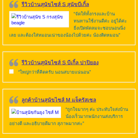
รีวิวบ้านสุนัขไซส์ S สุนัขบีเกิ้ล
“จัดให้ทั้งกรงและบ้าน
ทนทานใช้งานดีค่ะ อยู่ได้ค่ะ
ยิ่งเปิดพัดลมจะชอบนอนนิ่ง
เลย และต้องใส่หมอนเน่าของน้องไปด้วยค่ะ น้องติดหมอน”
รีวิวบ้านสุนัขไซส์ S บีเกิ้ล ปาปิยอง
“ใหญ่กว่าที่คิดครับ นอนสบายแน่นอน”
ลูกค้าบ้านสุนัขไซส์ M แจ็ครัสเซล
“ถูกใจมากๆ ค่ะ ประทับใจส่งบ้าน
น้องเร็วมากพนักงานส่งบริการ
อย่างดี และอธิบายดีมาก สุภาพมากค่ะ”