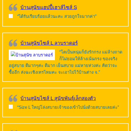
บ้านสุนัขแฮปปี้เฮาส์ไซส์ S
“ได้รับเรียบร้อยแล้วนะคะ สวยถูกใจมากค่า”
บ้านสุนัขไซส์ L ลาบราดอร์
“โตเป็นหนุ่มก็ยังรักกรง แม่ล้างถาด
ก็ไม่ยอมให้ล้างเน้นกรง ของจริง
อยู่สบาย ดีมากๆค่ะ ดีมาก เย็นสบาย แม่หายห่วงค่ะ คิดว่าจะ
ซื้ออีก ส่งฉะเชิงเทรไหมคะ จะเอาไปไว้บ้านต่าง จ.”
บ้านสุนัขไซส์ L สุนัขพันธุ์เล็กสองตัว
“Size L ใหญ่โล่งสบายเจ้าของเข้าไปนั่งด้วยสบายเลยค่ะ”