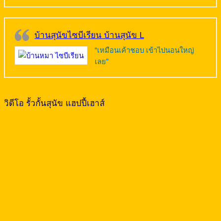
บ้านสุนัขไซบีเรียน บ้านสุนัข L
“เหมือนเค้าชอบ เข้าไปนอนใหญ่
เลย”
วิดีโอ รั้วกั้นสุนัข แฮปปี้เฮาส์