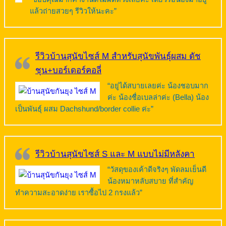
แล้วถ่ายสวยๆ รีวิวให้นะคะ”
รีวิวบ้านสุนัขไซส์ M สำหรับสุนัขพันธุ์ผสม ดัช
ชุน+บอร์เดอร์คอลี่
“อยู่ได้สบายเลยค่ะ น้องชอบมาก
ค่ะ น้องชื่อเบลล่าค่ะ (Bella) น้อง
เป็นพันธุ์ ผสม Dachshund/border collie ค่ะ”
รีวิวบ้านสุนัขไซส์ S และ M แบบไม่มีหลังคา
“วัสดุของเค้าดีจริงๆ พัดลมเย็นดี
น้องหมาหลับสบาย ที่สำคัญ
ทำความสะอาดง่าย เราซื้อไป 2 กรงแล้ว”