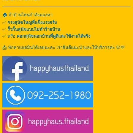
🏠 ถ้าบ้านไหนกำลังมองหา
✅
กรงสุนัขใหญ่ที่แข็งแรงจริง
✅
รั้วกั้นสุนัขแบบไม่ทำร้ายบ้าน
✅ หรือ
คอกสุนัขนอกบ้านที่ดูดีและใช้งานได้จริง
📩 ทักหาแอดมินได้เลยนะคะ เรายินดีแนะนำและให้บริการค่ะ 🐶💛