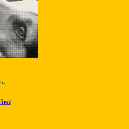
้าน
าใหญ่