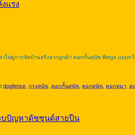
ังแรง
นี้พาไปดูการจัดบ้านจริงจากลูกค้า คอกกั้นสุนัข พิทบูล แบบกว
ed
dogfence
,
กรงสุนัข
,
คอกกั้นสุนัข
,
คอกสุนัข
,
คอกหมา
,
ค
— จบปัญหาดัชชุนด์สายปีน