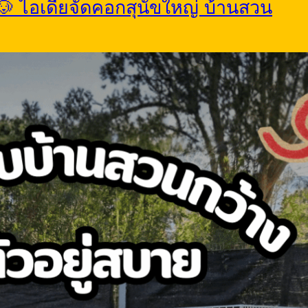
น 🐶 ไอเดียจัดคอกสุนัขใหญ่ บ้านสวน