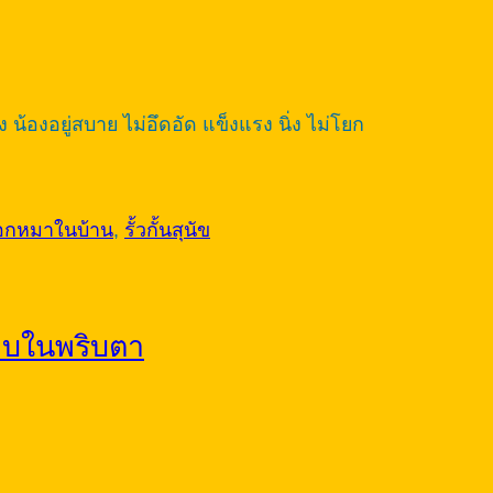
น้องอยู่สบาย ไม่อึดอัด แข็งแรง นิ่ง ไม่โยก
อกหมาในบ้าน
,
รั้วกั้นสุนัข
ียบในพริบตา