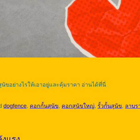
ขอย่างไรให้เอาอยู่และคุ้มราคา อ่านได้ที่นี่
ed
dogfence
,
คอกกั้นสุนัข
,
คอกสุนัขใหญ่
,
รั้วกั้นสุนัข
,
ลาบรา
ังแรง