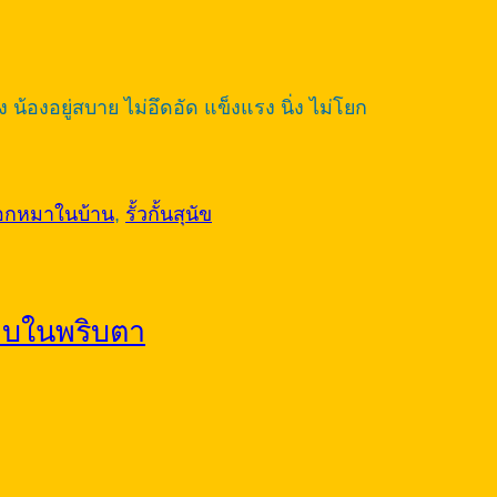
น้องอยู่สบาย ไม่อึดอัด แข็งแรง นิ่ง ไม่โยก
อกหมาในบ้าน
,
รั้วกั้นสุนัข
ียบในพริบตา