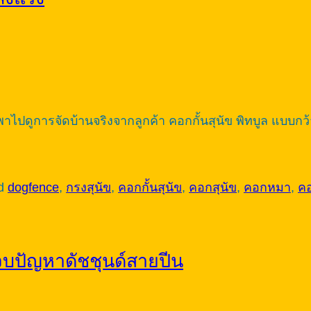
นี้พาไปดูการจัดบ้านจริงจากลูกค้า คอกกั้นสุนัข พิทบูล แบบกว
ed
dogfence
,
กรงสุนัข
,
คอกกั้นสุนัข
,
คอกสุนัข
,
คอกหมา
,
ค
— จบปัญหาดัชชุนด์สายปีน