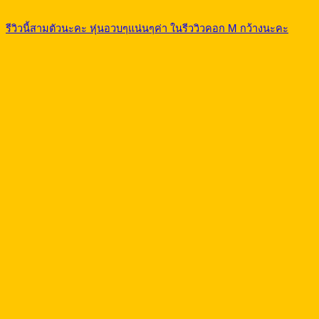
รีวิวนี้สามตัวนะคะ หุ่นอวบๆแน่นๆค่า ในรีววิวคอก M กว้างนะคะ