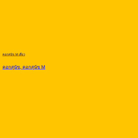
คอกสุนัข M เดี่ยว
คอกสุนัข, คอกสุนัข M