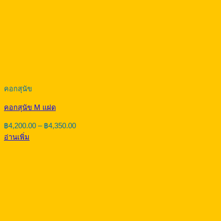
คอกสุนัข
คอกสุนัข M แฝด
Price
฿
4,200.00
–
฿
4,350.00
range:
อ่านเพิ่ม
฿4,200.00
through
฿4,350.00