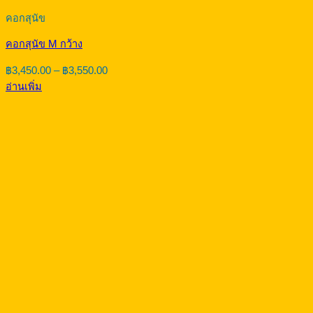
คอกสุนัข
คอกสุนัข M กว้าง
Price
฿
3,450.00
–
฿
3,550.00
range:
อ่านเพิ่ม
฿3,450.00
through
฿3,550.00