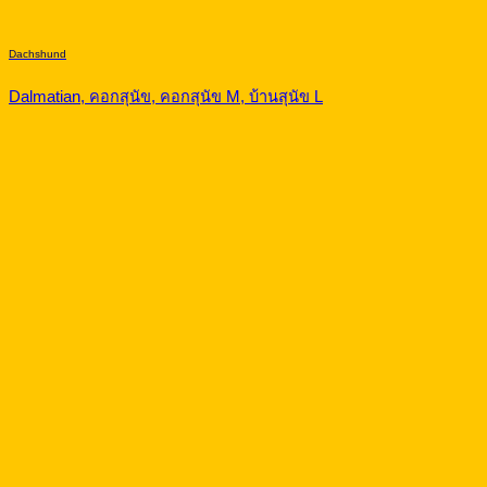
Dachshund
Dalmatian, คอกสุนัข, คอกสุนัข M, บ้านสุนัข L