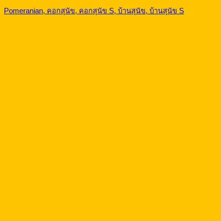
Pomeranian, คอกสุนัข, คอกสุนัข S, บ้านสุนัข, บ้านสุนัข S