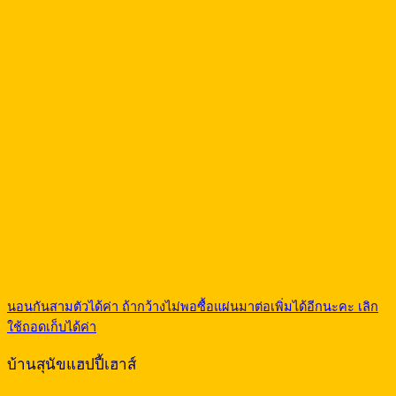
นอนกันสามตัวได้ค่า ถ้ากว้างไม่พอซื้อแผ่นมาต่อเพิ่มได้อีกนะคะ เลิก
ใช้ถอดเก็บได้ค่า
บ้านสุนัขแฮปปี้เฮาส์