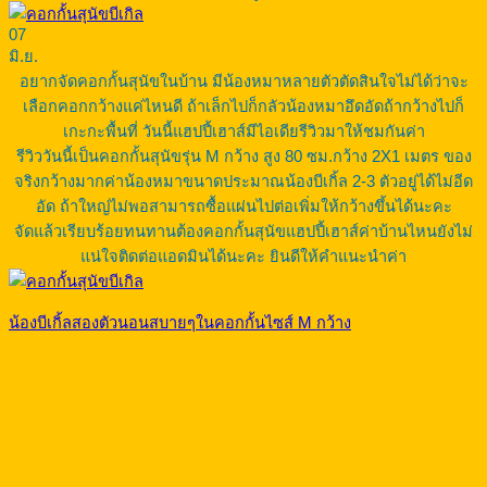
07
มิ.ย.
อยากจัดคอกกั้นสุนัขในบ้าน มีน้องหมาหลายตัวตัดสินใจไม่ได้ว่าจะ
เลือกคอกกว้างแค่ไหนดี ถ้าเล็กไปก็กลัวน้องหมาอึดอัดถ้ากว้างไปก็
เกะกะพื้นที่ วันนี้แฮปปี้เฮาส์มีไอเดียรีวิวมาให้ชมกันค่า
รีวิววันนี้เป็นคอกกั้นสุนัขรุ่น M กว้าง สูง 80 ซม.กว้าง 2X1 เมตร ของ
จริงกว้างมากค่าน้องหมาขนาดประมาณน้องบีเกิ้ล 2-3 ตัวอยู่ได้ไม่อีด
อัด ถ้าใหญ่ไม่พอสามารถซื้อแผ่นไปต่อเพิ่มให้กว้างขึ้นได้นะคะ
จัดแล้วเรียบร้อยทนทานต้องคอกกั้นสุนัขแฮปปี้เฮาส์ค่าบ้านไหนยังไม่
แน่ใจติดต่อแอดมินได้นะคะ ยินดีให้คำแนะนำค่า
น้องบีเกิ้ลสองตัวนอนสบายๆในคอกกั้นไซส์ M กว้าง