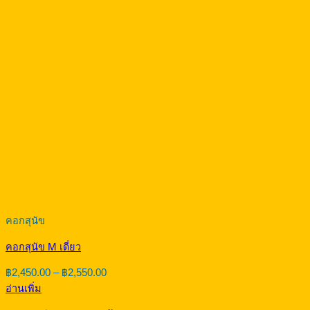
คอกสุนัข
คอกสุนัข M เดี่ยว
Price
฿
2,450.00
–
฿
2,550.00
range:
อ่านเพิ่ม
฿2,450.00
through