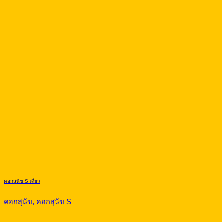
คอกสุนัข S เดี่ยว
คอกสุนัข, คอกสุนัข S