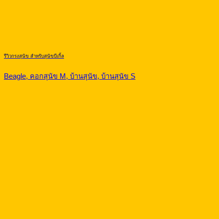
รีวิวกรงสุนัข สำหรับสุนัขบีเกิ้ล
Beagle, คอกสุนัข M, บ้านสุนัข, บ้านสุนัข S