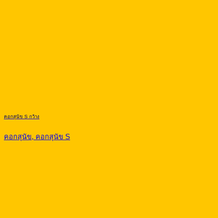
คอกสุนัข S กว้าง
คอกสุนัข, คอกสุนัข S