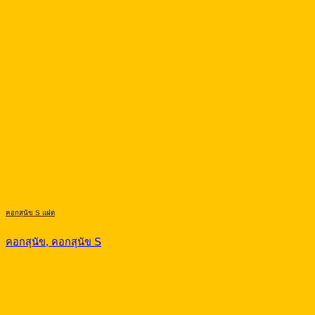
คอกสุนัข S แฝด
คอกสุนัข, คอกสุนัข S