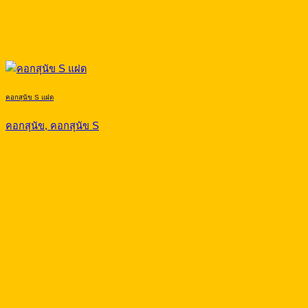
คอกสุนัข S แฝด
คอกสุนัข, คอกสุนัข S