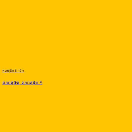
คอกสุนัข S กว้าง
คอกสุนัข, คอกสุนัข S