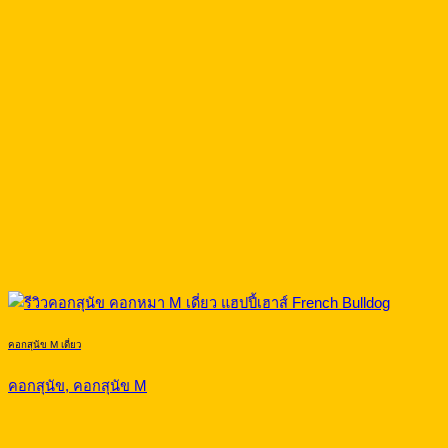
คอกสุนัข M เดี่ยว
คอกสุนัข, คอกสุนัข M