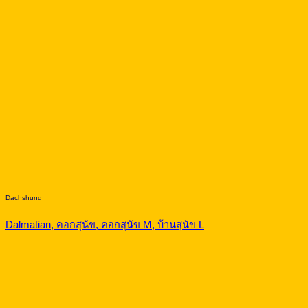
Dachshund
Dalmatian, คอกสุนัข, คอกสุนัข M, บ้านสุนัข L