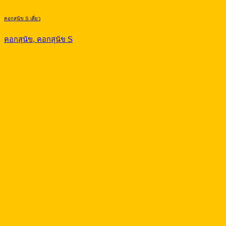
คอกสุนัข S เดี่ยว
คอกสุนัข, คอกสุนัข S