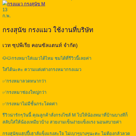
13
ก.พ.
กรงสุนัข กรงแมว ใช้งานที่บริษัท
เวท ซุปพีเรีย คอนซัลแตนท์ จำกัด)
🐶🐱กรงหมาใส่แมวได้ไหม ชมได้ที่รีวิวนี้เลยค่า
ใส่ได้นะคะ ความแต่งต่างกรงหมากรงแมว
✅กรงหมาลวดหนากว่า
✅กรงหมาช่องใหญ่กว่า
✅กรงหมาไม่มีชั้นกระโดดค่า
รีวิวน่ารักๆวันนี้ คุณลูกค้าสั่งกรงไซส์ M ไปให้น้องหมาที่บ้านบางทีก็
สลับใส่ให้น้องเหมียวบ้าง สวยงามเข็นง่ายแข็งแรง นอนสบายค่า
กรงสุนัขแฮปปี้เฮาส์แข็งแรงสะใจ ไม่เบาๆบางๆนะคะ ไม่ต้องกลัวลวด