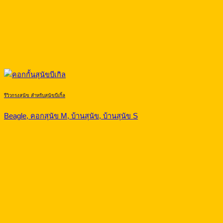
รีวิวกรงสุนัข สำหรับสุนัขบีเกิ้ล
Beagle, คอกสุนัข M, บ้านสุนัข, บ้านสุนัข S