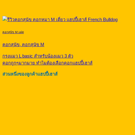
คอกสุนัข M แฝด
คอกสุนัข, คอกสุนัข M
กรงแมว L basic สำหรับน้องแมว 3 ตัว
คอกถูกๆมากมาย ทำไมต้องเลือกคอกแฮปปี้เฮาส์
ส่วนหนึ่งของลูกค้าแฮปปี้เฮาส์