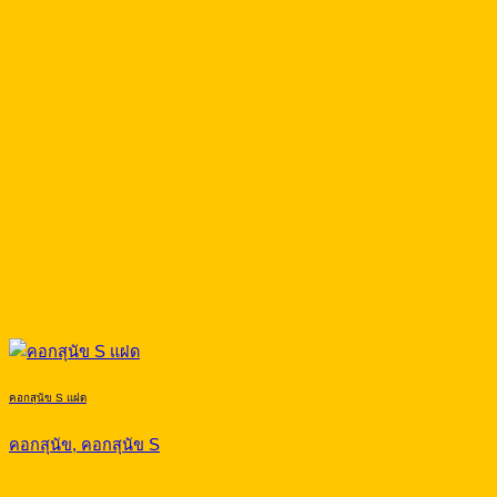
คอกสุนัข S แฝด
คอกสุนัข, คอกสุนัข S