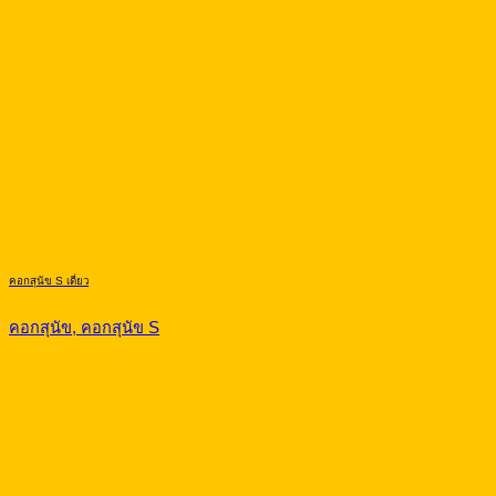
คอกสุนัข S เดี่ยว
คอกสุนัข, คอกสุนัข S