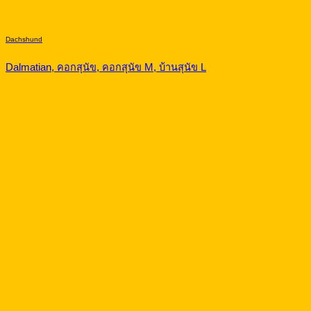
Dachshund
Dalmatian, คอกสุนัข, คอกสุนัข M, บ้านสุนัข L