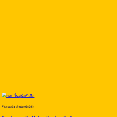
รีวิวกรงสุนัข สำหรับสุนัขบีเกิ้ล