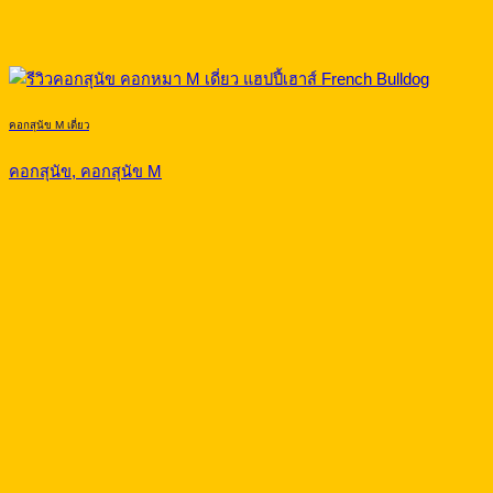
คอกสุนัข M เดี่ยว
คอกสุนัข, คอกสุนัข M