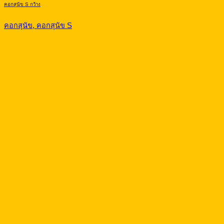
คอกสุนัข S กว้าง
คอกสุนัข, คอกสุนัข S