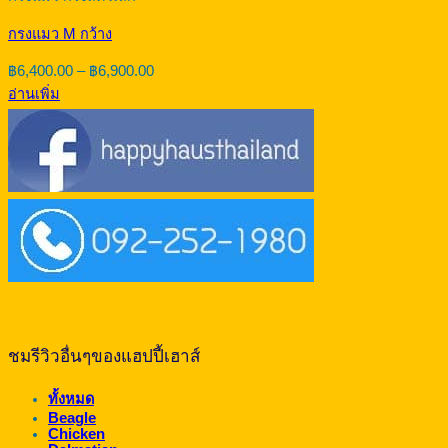
กรงแมว M กว้าง
Price
฿
6,400.00
–
฿
6,900.00
range:
อ่านเพิ่ม
฿6,400.00
through
฿6,900.00
ชมรีวิวอื่นๆของแฮปปี้เฮาส์
ทั้งหมด
Beagle
Chicken