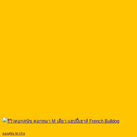
คอกสุนัข M กว้าง