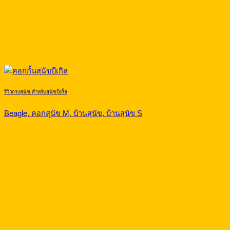
รีวิวกรงสุนัข สำหรับสุนัขบีเกิ้ล
Beagle, คอกสุนัข M, บ้านสุนัข, บ้านสุนัข S