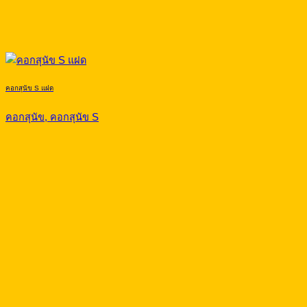
คอกสุนัข S แฝด
คอกสุนัข, คอกสุนัข S