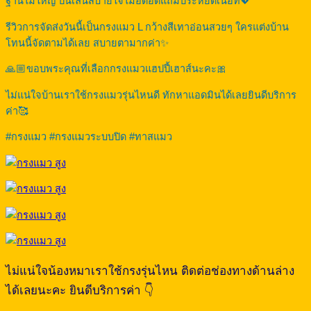
ฐานไม่ใหญ่ ปีนเล่นสบายใจไม่อึดอัดแถมประหยัดเนื้อที่💖
รีวิวการจัดส่งวันนี้เป็นกรงแมว L กว้างสีเทาอ่อนสวยๆ ใครแต่งบ้าน
โทนนี้จัดตามได้เลย สบายตามากค่า✨
🙏🏼ขอบพระคุณที่เลือกกรงแมวแฮปปี้เฮาส์นะคะ🎀
ไม่แน่ใจบ้านเราใช้กรงแมวรุ่นไหนดี ทักหาแอดมินได้เลยยินดีบริการ
ค่า🥰
#กรงแมว #กรงแมวระบบปิด #ทาสแมว
ไม่แน่ใจน้องหมาเราใช้กรงรุ่นไหน ติดต่อช่องทางด้านล่าง
ได้เลยนะคะ ยินดีบริการค่า 👇