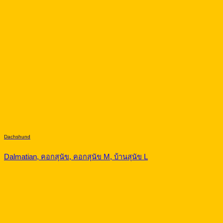
Dachshund
Dalmatian, คอกสุนัข, คอกสุนัข M, บ้านสุนัข L