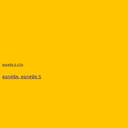
คอกสุนัข S กว้าง
คอกสุนัข, คอกสุนัข S