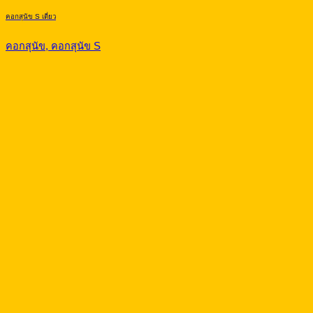
คอกสุนัข S เดี่ยว
คอกสุนัข, คอกสุนัข S