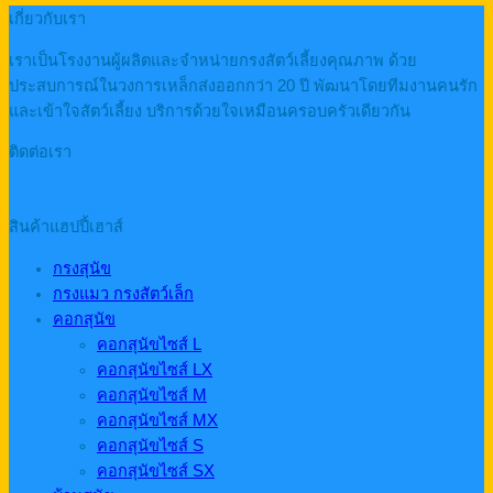
เกี่ยวกับเรา
เราเป็นโรงงานผู้ผลิตและจำหน่ายกรงสัตว์เลี้ยงคุณภาพ ด้วย
ประสบการณ์ในวงการเหล็กส่งออกกว่า 20 ปี พัฒนาโดยทีมงานคนรัก
และเข้าใจสัตว์เลี้ยง บริการด้วยใจเหมือนครอบครัวเดียวกัน
ติดต่อเรา
สินค้าแฮปปี้เฮาส์
กรงสุนัข
กรงแมว กรงสัตว์เล็ก
คอกสุนัข
คอกสุนัขไซส์ L
คอกสุนัขไซส์ LX
คอกสุนัขไซส์ M
คอกสุนัขไซส์ MX
คอกสุนัขไซส์ S
คอกสุนัขไซส์ SX