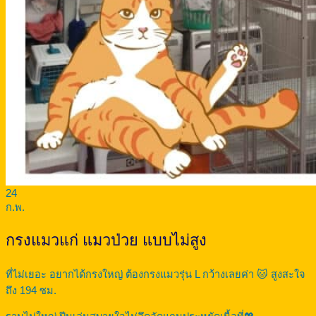
24
ก.พ.
กรงแมวแก่ แมวป่วย แบบไม่สูง
ที่ไม่เยอะ อยากได้กรงใหญ่ ต้องกรงแมวรุ่น L กว้างเลยค่า 🐱 สูงสะใจ
ถึง 194 ซม.