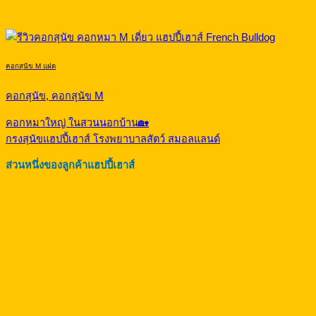
คอกสุนัข M แฝด
คอกสุนัข, คอกสุนัข M
คอกหมาใหญ่ ในสวนนอกบ้าน🏡
กรงสุนัขแฮปปี้เฮาส์ โรงพยาบาลสัตว์ สมอลแลนด์
ส่วนหนึ่งของลูกค้าแฮปปี้เฮาส์