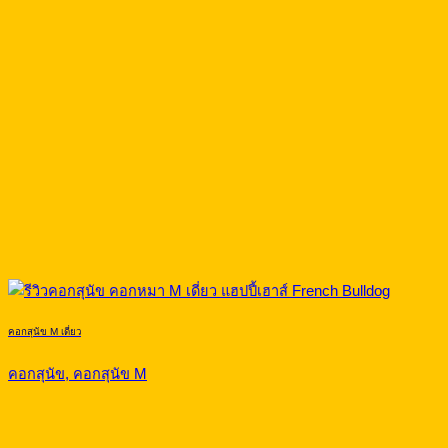
คอกสุนัข M เดี่ยว
คอกสุนัข, คอกสุนัข M