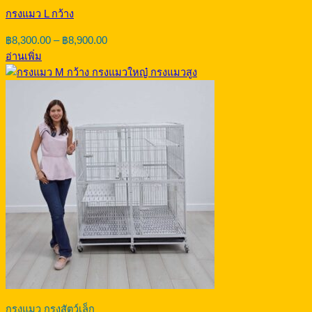
กรงแมว L กว้าง
Price
฿
8,300.00
–
฿
8,900.00
range:
อ่านเพิ่ม
฿8,300.00
through
฿8,900.00
กรงแมว กรงสัตว์เล็ก