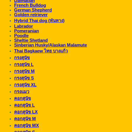
Dalmatian
French Bulldog
German Shepherd
Golden retriever
Hybrid Thai dog (พันทาง)
Labrador
Pomeranian
Poodle
Sheltie Shetland
Sinberian Husky/Alaskan Malamute
Thai Bagkaew ไทย บางแก้ว
กรงสุนัข
กรงสุนัข L
กรงสุนัข M
กรงสุนัข S
กรงสุนัข XL
กรงแมว
คอกสุนัข
คอกสุนัข L
คอกสุนัข LX
คอกสุนัข M
คอกสุนัข MX