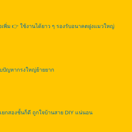
ต่อเพิ่ม 👉 ใช้งานได้ยาว ๆ รองรับอนาคตฝูงแมวใหญ่
 จบปัญหากรงใหญ่ย้ายยาก
 แยกสองชั้นก็ดี ถูกใจบ้านสาย DIY แน่นอน