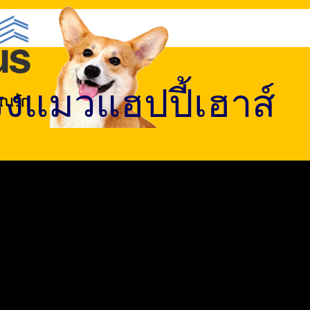
งแมวแฮปปี้เฮาส์