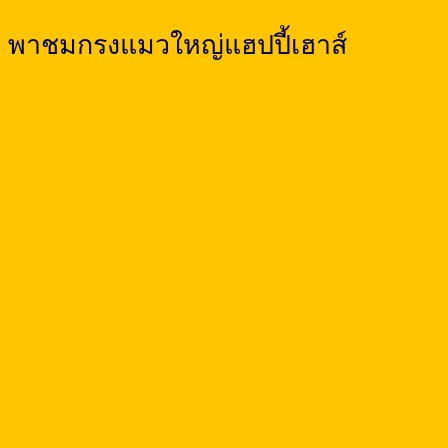
พาชมกรงแมวใหญ่แฮปปี้เฮาส์