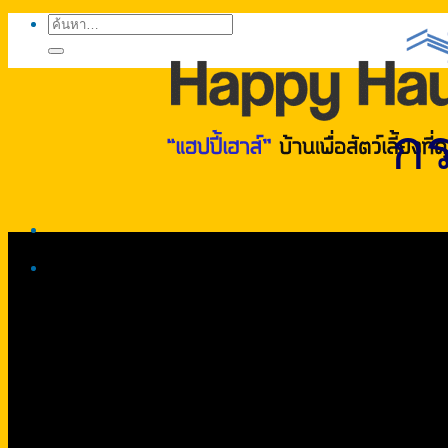
ค้นหา:
กร