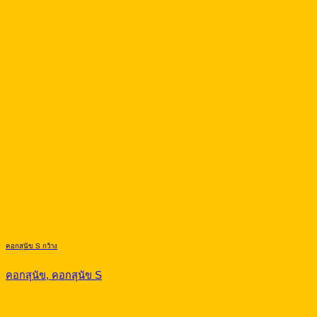
คอกสุนัข S กว้าง
คอกสุนัข, คอกสุนัข S