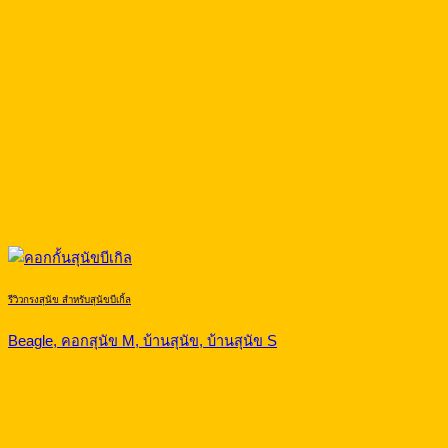
รีวิวกรงสุนัข สำหรับสุนัขบีเกิ้ล
Beagle, คอกสุนัข M, บ้านสุนัข, บ้านสุนัข S