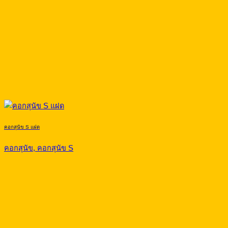
คอกสุนัข S แฝด
คอกสุนัข, คอกสุนัข S