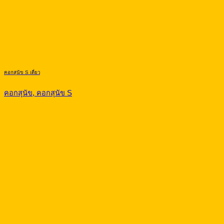
คอกสุนัข S เดี่ยว
คอกสุนัข, คอกสุนัข S