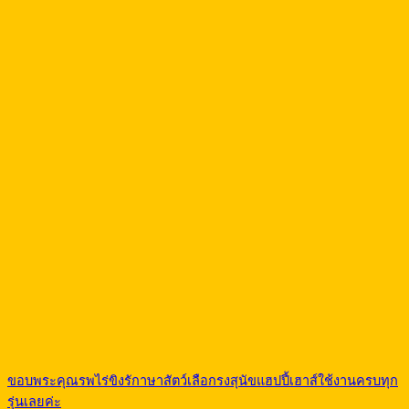
ขอบพระคุณรพไร่ขิงรักาษาสัตว์เลือกรงสุนัขแฮปปี้เฮาส์ใช้งานครบทุก
รุ่นเลยค่ะ