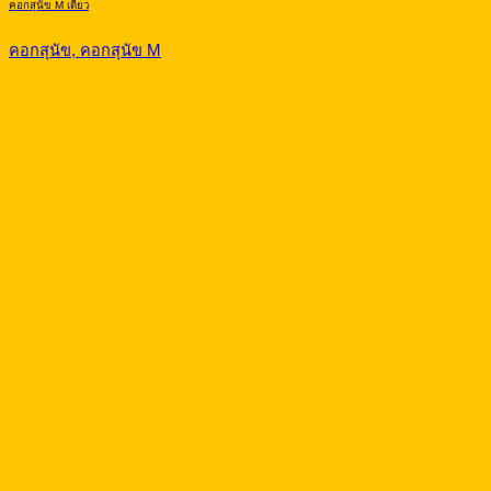
คอกสุนัข M เดี่ยว
คอกสุนัข, คอกสุนัข M