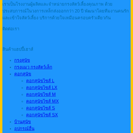
เราเป็นโรงงานผู้ผลิตและจำหน่ายกรงสัตว์เลี้ยงคุณภาพ ด้วย
ประสบการณ์ในวงการเหล็กส่งออกกว่า 20 ปี พัฒนาโดยทีมงานคนรัก
และเข้าใจสัตว์เลี้ยง บริการด้วยใจเหมือนครอบครัวเดียวกัน
ติดต่อเรา
สินค้าแฮปปี้เฮาส์
กรงสุนัข
กรงแมว กรงสัตว์เล็ก
คอกสุนัข
คอกสุนัขไซส์ L
คอกสุนัขไซส์ LX
คอกสุนัขไซส์ M
คอกสุนัขไซส์ MX
คอกสุนัขไซส์ S
คอกสุนัขไซส์ SX
บ้านสุนัข
อุปกรณ์อื่น