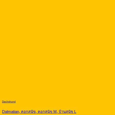
Dachshund
Dalmatian, คอกสุนัข, คอกสุนัข M, บ้านสุนัข L