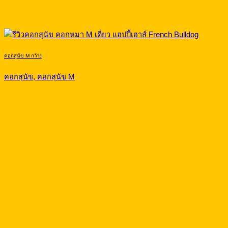
คอกสุนัข M กว้าง
คอกสุนัข, คอกสุนัข M