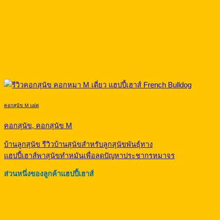
คอกสุนัข M แฝด
คอกสุนัข, คอกสุนัข M
บ้านลูกสุนัข รีวิวบ้านสุนัขสำหรับลูกสุนัขพันธุ์ทาง
แฮปปี้เฮาส์พาสุนัขทำหมันเพื่อลดปัญหาประชากรหมาจร
ส่วนหนึ่งของลูกค้าแฮปปี้เฮาส์