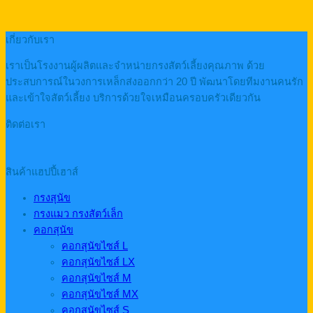
เกี่ยวกับเรา
เราเป็นโรงงานผู้ผลิตและจำหน่ายกรงสัตว์เลี้ยงคุณภาพ ด้วย
ประสบการณ์ในวงการเหล็กส่งออกกว่า 20 ปี พัฒนาโดยทีมงานคนรัก
และเข้าใจสัตว์เลี้ยง บริการด้วยใจเหมือนครอบครัวเดียวกัน
ติดต่อเรา
สินค้าแฮปปี้เฮาส์
กรงสุนัข
กรงแมว กรงสัตว์เล็ก
คอกสุนัข
คอกสุนัขไซส์ L
คอกสุนัขไซส์ LX
คอกสุนัขไซส์ M
คอกสุนัขไซส์ MX
คอกสุนัขไซส์ S