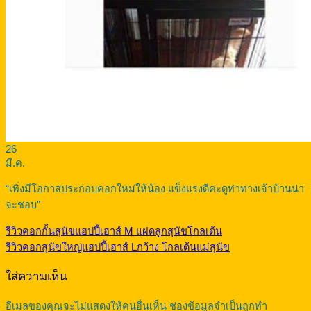
26
มี.ค.
“เพิ่งมีโอกาสประกอบคอกใหม่ให้น้อง แข็งแรงดีค่ะดูท่าทางเจ้าบ้านน่า
จะชอบ”
รีวิวคอกกั้นสุนัขแฮปปี้เฮาส์ M แฝดลูกสุนัขโกลเด้น
รีวิวคอกสุนัขใหญ่แฮปปี้เฮาส์ Lกว้าง โกลเด้นแม่สุนัข
ใส่ความเห็น
อีเมลของคุณจะไม่แสดงให้คนอื่นเห็น
ช่องข้อมูลจำเป็นถูกทำ