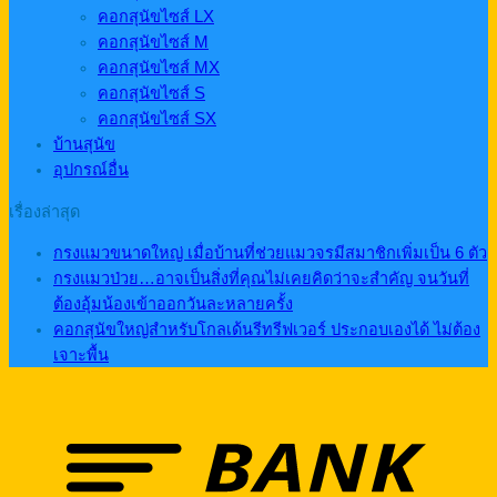
คอกสุนัขไซส์ LX
คอกสุนัขไซส์ M
คอกสุนัขไซส์ MX
คอกสุนัขไซส์ S
คอกสุนัขไซส์ SX
บ้านสุนัข
อุปกรณ์อื่น
เรื่องล่าสุด
กรงแมวขนาดใหญ่ เมื่อบ้านที่ช่วยแมวจรมีสมาชิกเพิ่มเป็น 6 ตัว
กรงแมวป่วย…อาจเป็นสิ่งที่คุณไม่เคยคิดว่าจะสำคัญ จนวันที่
ต้องอุ้มน้องเข้าออกวันละหลายครั้ง
คอกสุนัขใหญ่สำหรับโกลเด้นรีทรีฟเวอร์ ประกอบเองได้ ไม่ต้อง
เจาะพื้น