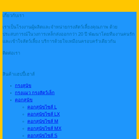
เกี่ยวกับเรา
เราเป็นโรงงานผู้ผลิตและจำหน่ายกรงสัตว์เลี้ยงคุณภาพ ด้วย
ประสบการณ์ในวงการเหล็กส่งออกกว่า 20 ปี พัฒนาโดยทีมงานคนรัก
และเข้าใจสัตว์เลี้ยง บริการด้วยใจเหมือนครอบครัวเดียวกัน
ติดต่อเรา
สินค้าแฮปปี้เฮาส์
กรงสุนัข
กรงแมว กรงสัตว์เล็ก
คอกสุนัข
คอกสุนัขไซส์ L
คอกสุนัขไซส์ LX
คอกสุนัขไซส์ M
คอกสุนัขไซส์ MX
คอกสุนัขไซส์ S