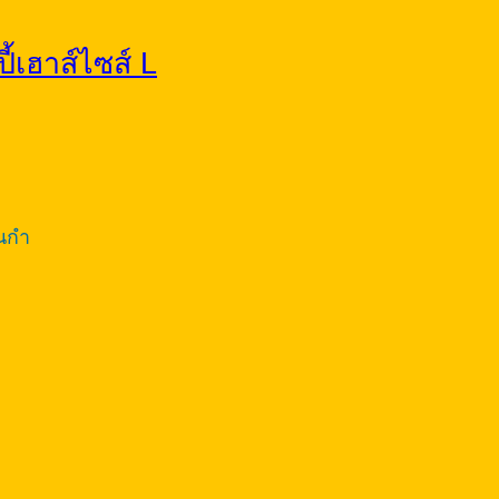
้เฮาส์ไซส์ L
็นกำ