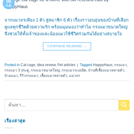
09
ก.ค.
จากแมวจรเพียง 1 ตัว สู่สมาชิก 6 ตัว เรื่องราวอบอุ่นของบ้านที่เลือก
ดูแลทุกชีวิตด้วยความรัก พร้อมมุมมองว่าทำไม กรงแมวขนาดใหญ่
จึงช่วยให้ทั้งเจ้าของและน้องแมวใช้ชีวิตร่วมกันได้อย่างสบายใจ
CONTINUE READING
→
Posted in
Cat cage
,
Idea review
,
Pet articles
|
Tagged
HappyHaus
,
กรงแมว
,
กรงแมว 3 ประตู
,
กรงแมวขนาดใหญ่
,
กรงแมวระบบปิด
,
บ้านที่เลี้ยงแมวหลายตัว
,
บ้านแมว
,
รีวิวกรงแมว
,
เลี้ยงแมวหลายตัว
,
แมวจร
เรื่องล่าสุด