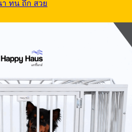
หนา ทน ถึก สวย