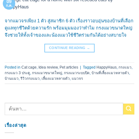
09
ก.ค.
จากแมวจรเพียง 1 ตัว สู่สมาชิก 6 ตัว เรื่องราวอบอุ่นของบ้านที่เลือก
ดูแลทุกชีวิตด้วยความรัก พร้อมมุมมองว่าทำไม กรงแมวขนาดใหญ่
จึงช่วยให้ทั้งเจ้าของและน้องแมวใช้ชีวิตร่วมกันได้อย่างสบายใจ
CONTINUE READING
→
Posted in
Cat cage
,
Idea review
,
Pet articles
|
Tagged
HappyHaus
,
กรงแมว
,
กรงแมว 3 ประตู
,
กรงแมวขนาดใหญ่
,
กรงแมวระบบปิด
,
บ้านที่เลี้ยงแมวหลายตัว
,
บ้านแมว
,
รีวิวกรงแมว
,
เลี้ยงแมวหลายตัว
,
แมวจร
เรื่องล่าสุด