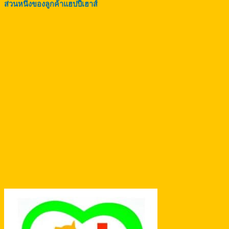
ส่วนหนึ่งของลูกค้าแฮปปี้เฮาส์