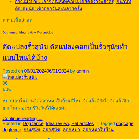
กรงแมวป่วย…อาจเป็นสิ่งที่คุณไม่เคยคิดว่าจะสำคัญ จนวันที่
ต้องอุ้มน้องเข้าออกวันละหลายครั้ง
ความเห็นล่าสุด
Dog fence
,
Idea review
,
Pet articles
ดัดแปลงรั้วสุนัข ดัดแปลงคอกเป็นรั้วสุนัขทำ
แบบไหนได้บ้าง
Posted on
06/01/2024
06/01/2024
by
admin
06
ม.ค.
หมานอนในบ้านจัดคอกหมาในบ้านดีไหม จัดแล้วดียังไง จัดแล้วฝึก
ยากไหมลองชมรีวิววันนี้ได้เลยค่ะ
Continue reading
→
Posted in
Dog fence
,
Idea review
,
Pet articles
|
Tagged
dogcage
,
dogfence
,
กรงสุนัข
,
คอกสุนัข
,
คอกหมา
,
คอกหมาในบ้าน