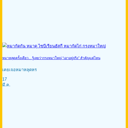
หมาหลุดครั้งเดียว…รู้เลยว่ากรงหมาใหญ่ “เอาอยู่จริง” สำคัญแค่ไหน
เคยเจอหมาหลุดหร
17
มี.ค.