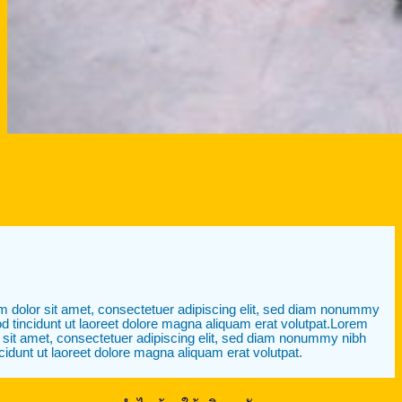
 dolor sit amet, consectetuer adipiscing elit, sed diam nonummy
d tincidunt ut laoreet dolore magna aliquam erat volutpat.Lorem
 sit amet, consectetuer adipiscing elit, sed diam nonummy nibh
cidunt ut laoreet dolore magna aliquam erat volutpat.