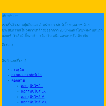
เกี่ยวกับเรา
เราเป็นโรงงานผู้ผลิตและจำหน่ายกรงสัตว์เลี้ยงคุณภาพ ด้วย
ประสบการณ์ในวงการเหล็กส่งออกกว่า 20 ปี พัฒนาโดยทีมงานคนรัก
และเข้าใจสัตว์เลี้ยง บริการด้วยใจเหมือนครอบครัวเดียวกัน
ติดต่อเรา
สินค้าแฮปปี้เฮาส์
กรงสุนัข
กรงแมว กรงสัตว์เล็ก
คอกสุนัข
คอกสุนัขไซส์ L
คอกสุนัขไซส์ LX
คอกสุนัขไซส์ M
คอกสุนัขไซส์ MX