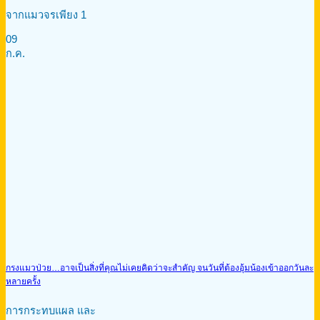
จากแมวจรเพียง 1
09
ก.ค.
กรงแมวป่วย…อาจเป็นสิ่งที่คุณไม่เคยคิดว่าจะสำคัญ จนวันที่ต้องอุ้มน้องเข้าออกวันละ
หลายครั้ง
การกระทบแผล และ