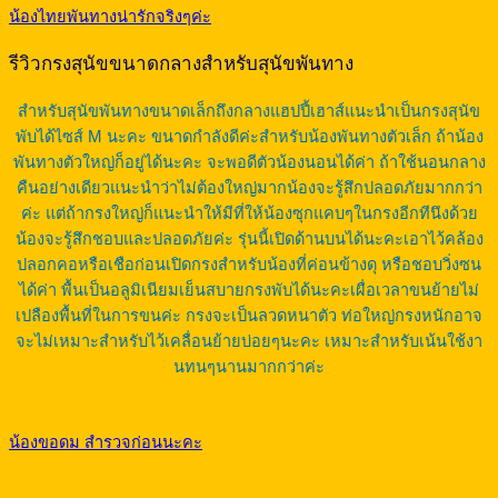
น้องไทยพันทางน่ารักจริงๆค่ะ
รีวิวกรงสุนัขขนาดกลางสำหรับสุนัขพันทาง
สำหรับสุนัขพันทางขนาดเล็กถึงกลางแฮปปี้เฮาส์แนะนำเป็นกรงสุนัข
พับได้ไซส์ M นะคะ ขนาดกำลังดีค่ะสำหรับน้องพันทางตัวเล็ก ถ้าน้อง
พันทางตัวใหญ่ก็อยู่ได้นะคะ จะพอดีตัวน้องนอนได้ค่า ถ้าใช้นอนกลาง
คืนอย่างเดียวแนะนำว่าไม่ต้องใหญ่มากน้องจะรู้สึกปลอดภัยมากกว่า
ค่ะ แต่ถ้ากรงใหญ่ก็แนะนำให้มีที่ให้น้องซุกแคบๆในกรงอีกทีนึงด้วย
น้องจะรู้สึกชอบและปลอดภัยค่ะ รุ่นนี้เปิดด้านบนได้นะคะเอาไว้คล้อง
ปลอกคอหรือเชือก่อนเปิดกรงสำหรับน้องที่ค่อนข้างดุ หรือชอบวิ่งซน
ได้ค่า พื้นเป็นอลูมิเนียมเย็นสบายกรงพับได้นะคะเผื่อเวลาขนย้ายไม่
เปลืองพื้นที่ในการขนค่ะ กรงจะเป็นลวดหนาตัว ท่อใหญ่กรงหนักอาจ
จะไม่เหมาะสำหรับไว้เคลื่อนย้ายบ่อยๆนะคะ เหมาะสำหรับเน้นใช้งา
นทนๆนานมากกว่าค่ะ
น้องขอดม สำรวจก่อนนะคะ