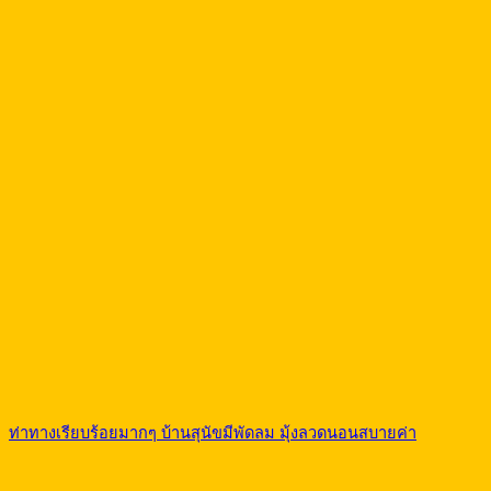
ท่าทางเรียบร้อยมากๆ บ้านสุนัขมีพัดลม มุ้งลวดนอนสบายค่า