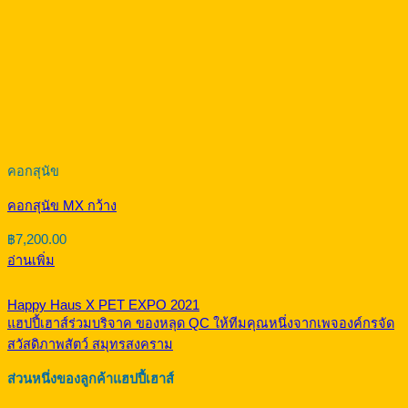
และเข้าใจสัตว์เลี้ยง บริการด้วยใจเหมือนครอบครัวเดียวกัน
ติดต่อเรา
สินค้าแฮปปี้เฮาส์
กรงสุนัข
กรงแมว กรงสัตว์เล็ก
คอกสุนัข
คอกสุนัขไซส์ L
คอกสุนัขไซส์ LX
คอกสุนัขไซส์ M
คอกสุนัขไซส์ MX
คอกสุนัขไซส์ S
คอกสุนัขไซส์ SX
บ้านสุนัข