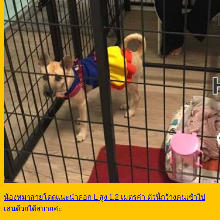
น้องหมาสายโดดแนะนำคอก L สูง 1.2 เมตรค่า ตัวนี้กว้างคนเข้าไป
เล่นด้วยได้สบายค่ะ