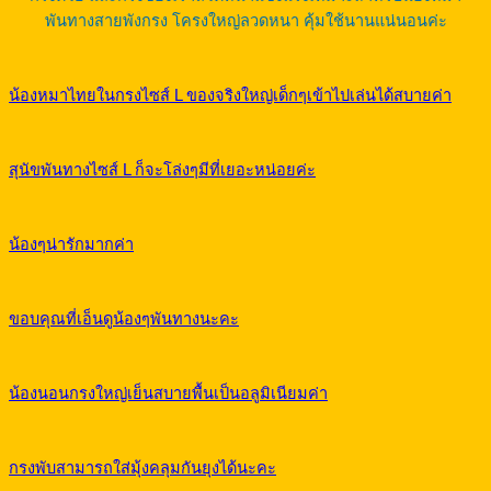
พันทางสายพังกรง โครงใหญ่ลวดหนา คุ้มใช้นานแน่นอนค่ะ
น้องหมาไทยในกรงไซส์ L ของจริงใหญ่เด็กๆเข้าไปเล่นได้สบายค่า
สุนัขพันทางไซส์ L ก็จะโล่งๆมีที่เยอะหน่อยค่ะ
น้องๆน่ารักมากค่า
ขอบคุณที่เอ็นดูน้องๆพันทางนะคะ
น้องนอนกรงใหญ่เย็นสบายพื้นเป็นอลูมิเนียมค่า
กรงพับสามารถใส่มุ้งคลุมกันยุงได้นะคะ