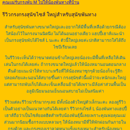
คุณแม่รับกรงพับ M ไปให้น้องพันทางที่บ้าน
รีวิวกรงกรงสุนัขไซส์ ใหญ่สำหรับสุนัขพันทาง
สำหรับสุนัขพันทางขนาดใหญ่และอยากให้มีพื้นที่เหลือด้วยกรณีต้อง
ใส่น้องไว้ในกรงนานนิดนึง ไม่ได้นอนอย่างเดียว แฮปปี้เฮาส์แนะนำ
เป็นกรงสุนัขพับได้ไซส์ L นะคะ ตัวนี้ใหญ่เลยค่ะปกติสามารถใส่ได้ถึง
ไซบีเรียนเลย
ในรีวิวจะเห็นได้ว่าขนาดค่อนข้างใหญ่เลยน้องจะมีพื้นที่เหลือให้เดิน
เล่นในกรงได้เลยค่ะ ถ้ากรงขนาดใหญ่แล้วให้น้องหมานอนตอนกลาง
คืนด้วยแนะนำให้หาเบาะหรือที่ให้น้องหมาซุกๆด้วยน้องก็จะรู้สึก
ปลอดภัยและนอนได้สบายขึ้นค่า กรงสุนัขตัวนี้แม้ว่าจะหนักและใหญ่
แต่สามารถพับเก็บได้และเข็นเคลื่อนย้ายได้เพราะมีล้อค่าส่วนพื้นเป็น
อลูมิเนียมนอนเย็นนอนสบายไม่เป็นสนิมค่า
รีวิวแต่ละรีวิวน่ารักมากๆเลย มีทั้งน้องตัวใหญ่ตัวเล็กนะคะ ลองดูรีวิว
เป็นตัวอย่างเป็นแนวทางกันได้เลยค่า รีวิวกรงไซส์ L น้องพันทางแฮปปี้
เฮาส์ถือว่าเป็นไซส์ยอดฮิตสำหรับน้องพันธุ์นี้เลยเพราะคุณพ่อคุณแม่
ส่วนมากนิยมซื้อกรงแบบหลวมๆ ให้น้องหมามีที่ให้พักผ่อนกันภายใน
กรงด้วย และกรงของเราลวดหนาแข็งแรงเหมาะสำหรับน้องหมา