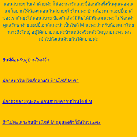
นอนสบายๆกับเค้าด้วยค่ะ ก็น้องๆน่ารักและขี้อ้อนกันทั้งนั้นคุณพ่อคุณ
แม่ก็อยากให้น้องๆนอนกันสบายๆใช่ไหมคะ บ้านน้องหมาแฮปปี้เฮาส์
ของเรากันยุงได้นอนสบาย ป้องกันสัตว์มีพิษได้มีพัดลมนะคะ ไม่ร้อนค่า
ดูแลรักษาง่ายแฮปปี้เฮาส์แนะนำเป็นไซส์ M นะคะสำหรับน้องหมาไทย
กลางถึงใหญ่ อยู่ได้สบายเลยค่ะบ้านหลังจริงหลังใหญ่เลยนะคะ คน
เข้าไปนั่งเล่นด้วยกันได้สบายค่ะ
ยินดีต้อนรับสู่บ้านใหม่จ้า
น้องหมาไทยไซส์กลางกับบ้านไซส์ M ค่า
น้องตัวกลางๆนะคะ นอนสบายค่ากับบ้านไซส์ M
ถ้าไม่ทะเลาะกันบ้านไซส์ M อยู่สองตัวก็ยังไหวนะคะ