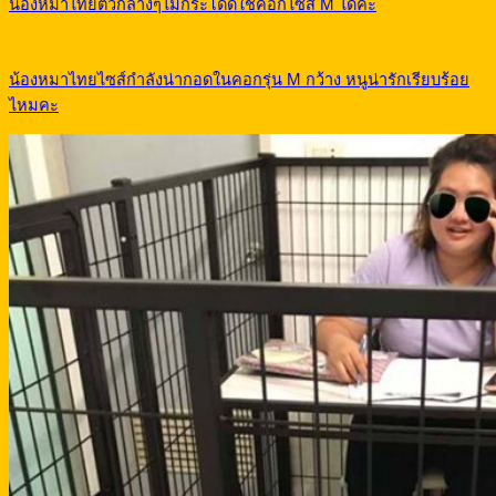
น้องหมาไทยตัวกลางๆไม่กระโดดใช้คอกไซส์ M ได้ค่ะ
น้องหมาไทยไซส์กำลังน่ากอดในคอกรุ่น M กว้าง หนูน่ารักเรียบร้อย
ไหมคะ