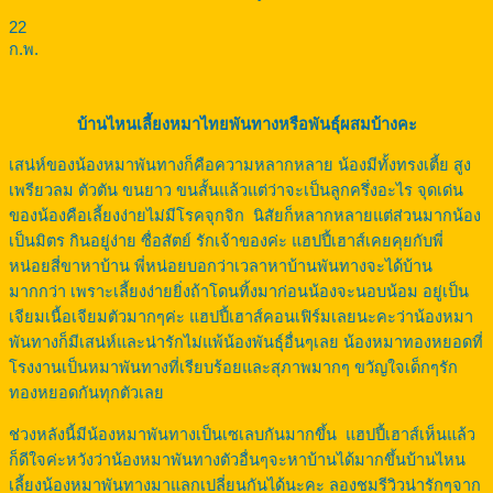
22
ก.พ.
บ้านไหนเลี้ยงหมาไทยพันทางหรือพันธุ์ผสมบ้างคะ
เสน่ห์ของน้องหมาพันทางก็คือความหลากหลาย น้องมีทั้งทรงเตี้ย สูง
เพรียวลม ตัวตัน ขนยาว ขนสั้นแล้วแต่ว่าจะเป็นลูกครึ่งอะไร จุดเด่น
ของน้องคือเลี้ยงง่ายไม่มีโรคจุกจิก นิสัยก็หลากหลายแต่ส่วนมากน้อง
เป็นมิตร กินอยู่ง่าย ซื่อสัตย์ รักเจ้าของค่ะ แฮปปี้เฮาส์เคยคุยกับพี่
หน่อยสี่ขาหาบ้าน พี่หน่อยบอกว่าเวลาหาบ้านพันทางจะได้บ้าน
มากกว่า เพราะเลี้ยงง่ายยิ่งถ้าโดนทิ้งมาก่อนน้องจะนอบน้อม อยู่เป็น
เจียมเนื้อเจียมตัวมากๆค่ะ แฮปปี้เฮาส์คอนเฟิร์มเลยนะคะว่าน้องหมา
พันทางก็มีเสน่ห์และน่ารักไม่แพ้น้องพันธุ์อื่นๆเลย น้องหมาทองหยอดที่
โรงงานเป็นหมาพันทางที่เรียบร้อยและสุภาพมากๆ ขวัญใจเด็กๆรัก
ทองหยอดกันทุกตัวเลย
ช่วงหลังนี้มีน้องหมาพันทางเป็นเซเลบกันมากขึ้น แฮปปี้เฮาส์เห็นแล้ว
ก็ดีใจค่ะหวังว่าน้องหมาพันทางตัวอื่นๆจะหาบ้านได้มากขึ้นบ้านไหน
เลี้ยงน้องหมาพันทางมาแลกเปลี่ยนกันได้นะคะ ลองชมรีวิวน่ารักๆจาก