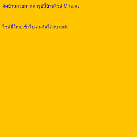
จัดบ้านสวยมากค่ารูปนี้บ้านไซส์ M นะคะ
ไซส์นี้ใหญ่เข้าไปเล่นกันได้สบายค่ะ