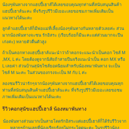
น้องๆพันทางจากแฮปปี้เฮาส์ได้เลยขอบคุณทุกท่านที่สนับสนุนสินค้า
แฮปปี้เฮาส์นะคะ ที่จริงรูปรีวิวมีเยอะเลยขอชมภาพเพิ่มเติมเป็น
แนวทางได้นะคะ
ลูกค้าแฮปปี้เฮาส์ก็มีพ่อแม่ที่เลี้ยงน้องๆพันทางกันหลายตัวเลยค่ะ ส่วน
มากน้องพันทางจะซน รักอิสระ (เรียบร้อยก็มีนะคะแต่ส่วนมากจะปีน
เก่งค่ะ) หลายตัวตื่นตัวสูง
ถ้าเป็นคอกทางแฮปปี้เฮาส์แนะนำว่าถ้าคอกจะแนะนำเป็นคอก ไซส์ M
,MX, L ค่ะ โดยต้องดูจากนิสัยถ้าสายปีนจริงแนะนำเป็น คอก MX หรือ
L เลยค่า ส่วนบ้านสุนัขไซส์ยอดนิยมสำหรับน้องหมาพันทาง จะเป็น
ไซส์ M นะคะ ในส่วนของกรงจะเป็น M กับ L ค่ะ
ลองชมรีวิวน่ารักๆจากน้องๆพันทางจากแฮปปี้เฮาส์ได้เลยขอบคุณทุก
ท่านที่สนับสนุนสินค้าแฮปปี้เฮาส์นะคะ ที่จริงรูปรีวิวมีเยอะเลยขอชม
ภาพเพิ่มเติมเป็นแนวทางได้นะคะ
รีวิวคอกสุนัขแฮปปี้เฮาส์ น้องหมาพันทาง
น้องพันทางส่วนมากเป็นสายโดดรักอิสระแต่แฮปปี้เฮาส์ก็ได้รับรีวิวจาก
หลายๆบ้านเลยที่น้องเรียบร้อยไม่กระโดดนะคะ ในรูปรีวิวน้อง