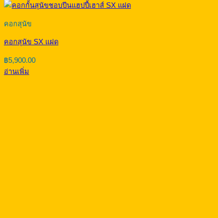
฿
8,650.00
อ่านเพิ่ม
คอกสุนัข
คอกสุนัข MX กว้าง
฿
7,200.00
อ่านเพิ่ม
Happy Haus X PET EXPO 2021
แฮปปี้เฮาส์ร่วมบริจาค ของหลุด QC ให้ทีมคุณหนึ่งจากเพจองค์กรจัด
สวัสดิภาพสัตว์ สมุทรสงคราม
ส่วนหนึ่งของลูกค้าแฮปปี้เฮาส์