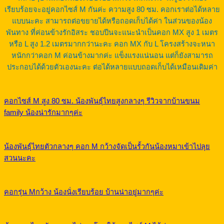
เรียบร้อยจะอยู่คอกไซส์ M กันค่ะ ความสูง 80 ซม. คอกเราต่อได้หลาย
แบบนะคะ สามารถต่อขยายได้หรือถอดเก็บได้ค่า ในส่วนของน้อง
พันทาง ที่ค่อนข้างรักอิสระ ชอบปีนจะแนะนำเป็นคอก MX สูง 1 เมตร
หรือ L สูง 1.2 เมตรมากกว่านะคะ คอก MX กับ L โครงสร้างจะหนา
หนักกว่าคอก M ค่อนข้างมากค่ะ แข็งแรงแน่นอน แต่ก็ยังสามารถ
ประกอบได้ด้วยตัวเองนะคะ ต่อได้หลายแบบถอดเก็บได้เหมือนเดิมค่า
คอกไซส์ M สูง 80 ซม. น้องพันธุ์ไทยสูงกลางๆ รีวิวจากบ้านขนม
family น้องน่ารักมากๆค่ะ
น้องพันธุ์ไทยตัวกลางๆ คอก M กว้างจัดเป็นรั้วกันน้องหมาเข้าไปลุย
สวนนะคะ
คอกรุ่น Mกว้าง น้องนั่งเรียบร้อย บ้านน่าอยู่มากๆค่ะ