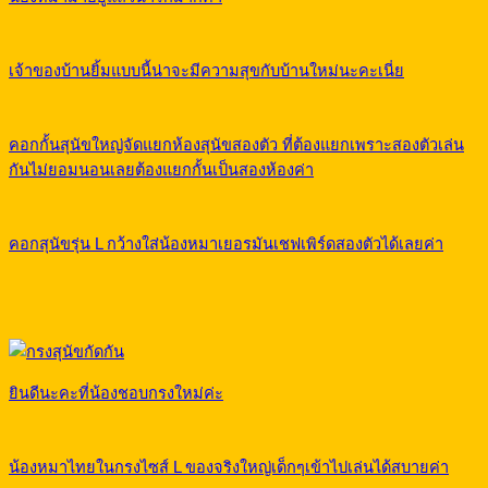
เจ้าของบ้านยิ้มแบบนี้น่าจะมีความสุขกับบ้านใหม่นะคะเนี่ย
คอกกั้นสุนัขใหญ่จัดแยกห้องสุนัขสองตัว ที่ต้องแยกเพราะสองตัวเล่น
กันไม่ยอมนอนเลยต้องแยกกั้นเป็นสองห้องค่า
คอกสุนัขรุ่น L กว้างใส่น้องหมาเยอรมันเชฟเพิร์ดสองตัวได้เลยค่า
ยินดีนะคะที่น้องชอบกรงใหม่ค่ะ
น้องหมาไทยในกรงไซส์ L ของจริงใหญ่เด็กๆเข้าไปเล่นได้สบายค่า