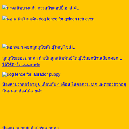
ลูกสุนัขเยอะมากค่า ถ้าเป็นลูกสุนัขพันธุ์ใหญ่ไว้นอกบ้านเลือกคอก L
ได้ใช้ถึงโตแน่นอนค่ะ
น้องลาบราดอร์อายุ 6 เดือนกับ 4 เดือน ในคอกรุ่น MX แฝดสองตัวก็อยู่
กันคนละห้องได้เลยค่ะ
น้องหมามาอยู่แล้วน่ารักมากค่า