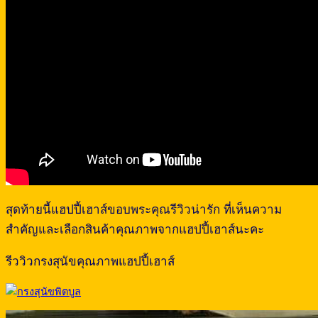
สุดท้ายนี้แฮปปี้เฮาส์ขอบพระคุณรีวิวน่ารัก ที่เห็นความ
สำคัญและเลือกสินค้าคุณภาพจากแฮปปี้เฮาส์นะคะ
รีววิวกรงสุนัขคุณภาพแฮปปี้เฮาส์