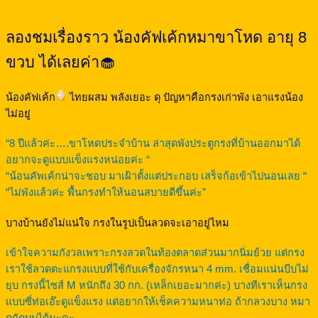
ลองชมเรื่องราว น้องคัฟเค้กหมาขาโหด อายุ 8
ขวบ ได้เลยค่า🧁
น้องคัฟเค้ก
ไทยผสม พลังเยอะ ดุ ปัญหาคือกรงเก่าพัง เอาแรงน้อง
ไม่อยู่
“8 ปีแล้วค่ะ….ขาโหดประจำบ้าน ล่าสุดพังประตูกรงที่บ้านออกมาได้
อยากจะดูแบบแข็งแรงหน่อยค่ะ “
“น้อนคัพเค้กน่าจะชอบ มาเฝ้าตั้งแต่ประกอบ เสร็จก้อเข้าไปนอนเลย “
“ไม่พังแล้วค่ะ พื้นกรงทำให้นอนสบายดีขึ้นค่ะ”
บางบ้านยังไม่แน่ใจ กรงในรูปเป็นลวดจะเอาอยู่ไหม
เข้าใจความกังวลเพราะกรงลวดในท้องตลาดส่วนมากนิ่มย้วย แต่กรง
เราใช้ลวดตะแกรงแบบที่ใช้กับเครื่องจักรหนา 4 mm. เชื่อมแน่นบีบไม่
ยุบ กรงนี้ไซส์ M หนักถึง 30 กก. (เหล็กเยอะมากค่ะ) บางทีเราเห็นกรง
แบบซี่ท่อเอ๊ะดูแข็งแรง แต่อยากให้เช็คความหนาท่อ ถ้ากลวงบาง หมา
ดุกัดบุบได้นะคะ