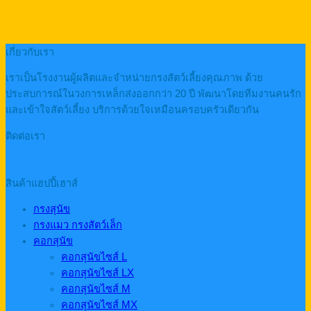
เกี่ยวกับเรา
เราเป็นโรงงานผู้ผลิตและจำหน่ายกรงสัตว์เลี้ยงคุณภาพ ด้วย
ประสบการณ์ในวงการเหล็กส่งออกกว่า 20 ปี พัฒนาโดยทีมงานคนรัก
และเข้าใจสัตว์เลี้ยง บริการด้วยใจเหมือนครอบครัวเดียวกัน
ติดต่อเรา
สินค้าแฮปปี้เฮาส์
กรงสุนัข
กรงแมว กรงสัตว์เล็ก
คอกสุนัข
คอกสุนัขไซส์ L
คอกสุนัขไซส์ LX
คอกสุนัขไซส์ M
คอกสุนัขไซส์ MX