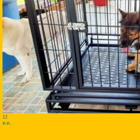
12
ต.ค.