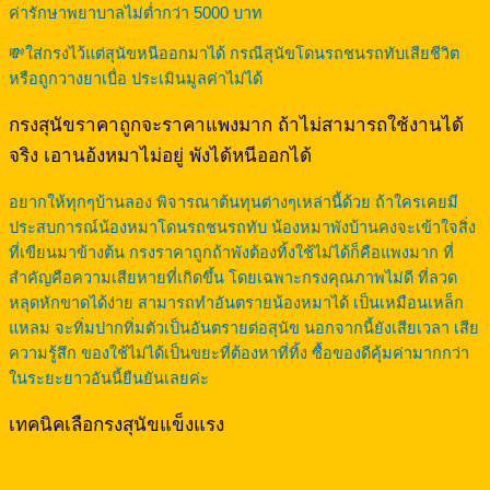
ค่ารักษาพยาบาลไม่ต่ำกว่า 5000 บาท
💸ใส่กรงไว้แต่สุนัขหนีออกมาได้ กรณีสุนัขโดนรถชนรถทับเสียชีวิต
หรือถูกวางยาเบื่อ ประเมินมูลค่าไม่ได้
กรงสุนัขราคาถูกจะราคาแพงมาก ถ้าไม่สามารถใช้งานได้
จริง เอานอ้งหมาไม่อยู่ พังได้หนีออกได้
อยากให้ทุกๆบ้านลอง พิจารณาต้นทุนต่างๆเหล่านี้ด้วย ถ้าใครเคยมี
ประสบการณ์น้องหมาโดนรถชนรถทับ น้องหมาพังบ้านคงจะเข้าใจสิ่ง
ที่เขียนมาข้างต้น กรงราคาถูกถ้าพังต้องทิ้งใช้ไม่ได้ก็คือแพงมาก ที่
สำคัญคือความเสียหายที่เกิดขึ้น โดยเฉพาะกรงคุณภาพไม่ดี ที่ลวด
หลุดหักขาดได้ง่าย สามารถทำอันตรายน้องหมาได้ เป็นเหมือนเหล็ก
แหลม จะทิ่มปากทิ่มตัวเป็นอันตรายต่อสุนัข นอกจากนี้ยังเสียเวลา เสีย
ความรู้สึก ของใช้ไม่ได้เป็นขยะที่ต้องหาที่ทิ้ง ซื้อของดีคุ้มค่ามากกว่า
ในระยะยาวอันนี้ยืนยันเลยค่ะ
เทคนิคเลือกรงสุนัขแข็งแรง