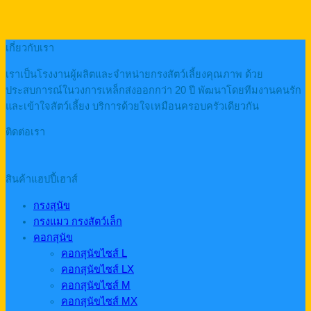
เกี่ยวกับเรา
เราเป็นโรงงานผู้ผลิตและจำหน่ายกรงสัตว์เลี้ยงคุณภาพ ด้วย
ประสบการณ์ในวงการเหล็กส่งออกกว่า 20 ปี พัฒนาโดยทีมงานคนรัก
และเข้าใจสัตว์เลี้ยง บริการด้วยใจเหมือนครอบครัวเดียวกัน
ติดต่อเรา
สินค้าแฮปปี้เฮาส์
กรงสุนัข
กรงแมว กรงสัตว์เล็ก
คอกสุนัข
คอกสุนัขไซส์ L
คอกสุนัขไซส์ LX
คอกสุนัขไซส์ M
คอกสุนัขไซส์ MX