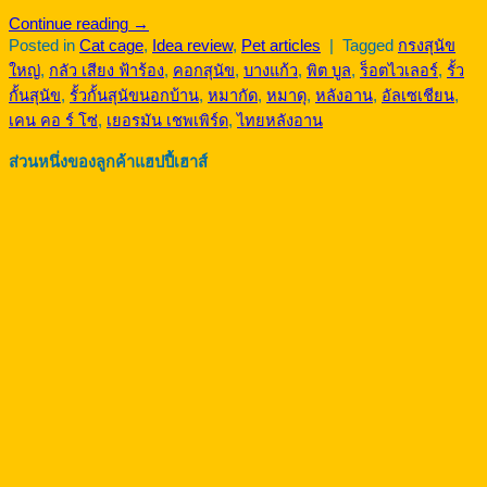
Continue reading
→
Posted in
Cat cage
,
Idea review
,
Pet articles
|
Tagged
กรงสุนัข
ใหญ่
,
กลัว เสียง ฟ้าร้อง
,
คอกสุนัข
,
บางแก้ว
,
พิต บูล
,
ร็อตไวเลอร์
,
รั้ว
กั้นสุนัข
,
รั้วกั้นสุนัขนอกบ้าน
,
หมากัด
,
หมาดุ
,
หลังอาน
,
อัลเซเชียน
,
เคน คอ ร์ โซ่
,
เยอรมัน เชพเพิร์ด
,
ไทยหลังอาน
ส่วนหนึ่งของลูกค้าแฮปปี้เฮาส์