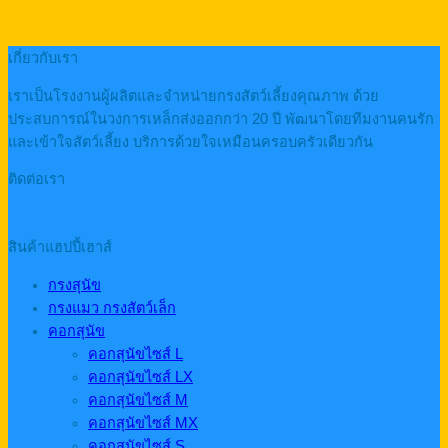
เกี่ยวกับเรา
เราเป็นโรงงานผู้ผลิตและจำหน่ายกรงสัตว์เลี้ยงคุณภาพ ด้วย
ประสบการณ์ในวงการเหล็กส่งออกกว่า 20 ปี พัฒนาโดยทีมงานคนรัก
และเข้าใจสัตว์เลี้ยง บริการด้วยใจเหมือนครอบครัวเดียวกัน
ติดต่อเรา
สินค้าแฮปปี้เฮาส์
กรงสุนัข
กรงแมว กรงสัตว์เล็ก
คอกสุนัข
คอกสุนัขไซส์ L
คอกสุนัขไซส์ LX
คอกสุนัขไซส์ M
คอกสุนัขไซส์ MX
คอกสุนัขไซส์ S