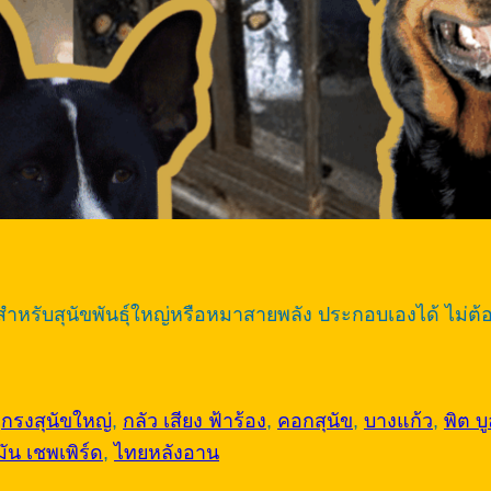
มาะสำหรับสุนัขพันธุ์ใหญ่หรือหมาสายพลัง ประกอบเองได้ ไม่ต
d
กรงสุนัขใหญ่
,
กลัว เสียง ฟ้าร้อง
,
คอกสุนัข
,
บางแก้ว
,
พิต บ
ัน เชพเพิร์ด
,
ไทยหลังอาน