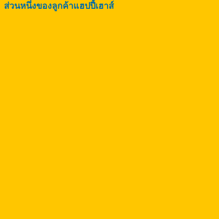
ส่วนหนึ่งของลูกค้าแฮปปี้เฮาส์