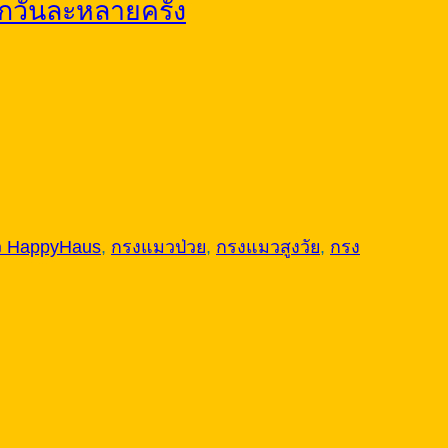
อกวันละหลายครั้ง
 HappyHaus
,
กรงแมวป่วย
,
กรงแมวสูงวัย
,
กรง