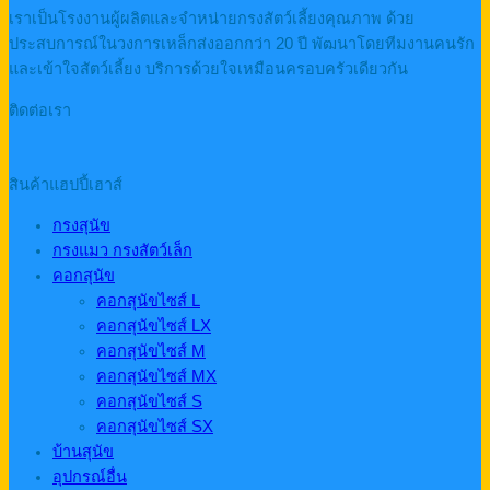
เราเป็นโรงงานผู้ผลิตและจำหน่ายกรงสัตว์เลี้ยงคุณภาพ ด้วย
ประสบการณ์ในวงการเหล็กส่งออกกว่า 20 ปี พัฒนาโดยทีมงานคนรัก
และเข้าใจสัตว์เลี้ยง บริการด้วยใจเหมือนครอบครัวเดียวกัน
ติดต่อเรา
สินค้าแฮปปี้เฮาส์
กรงสุนัข
กรงแมว กรงสัตว์เล็ก
คอกสุนัข
คอกสุนัขไซส์ L
คอกสุนัขไซส์ LX
คอกสุนัขไซส์ M
คอกสุนัขไซส์ MX
คอกสุนัขไซส์ S
คอกสุนัขไซส์ SX
บ้านสุนัข
อุปกรณ์อื่น