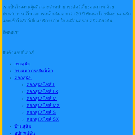
เราเป็นโรงงานผู้ผลิตและจำหน่ายกรงสัตว์เลี้ยงคุณภาพ ด้วย
ประสบการณ์ในวงการเหล็กส่งออกกว่า 20 ปี พัฒนาโดยทีมงานคนรัก
และเข้าใจสัตว์เลี้ยง บริการด้วยใจเหมือนครอบครัวเดียวกัน
ติดต่อเรา
สินค้าแฮปปี้เฮาส์
กรงสุนัข
กรงแมว กรงสัตว์เล็ก
คอกสุนัข
คอกสุนัขไซส์ L
คอกสุนัขไซส์ LX
คอกสุนัขไซส์ M
คอกสุนัขไซส์ MX
คอกสุนัขไซส์ S
คอกสุนัขไซส์ SX
บ้านสุนัข
อุปกรณ์อื่น