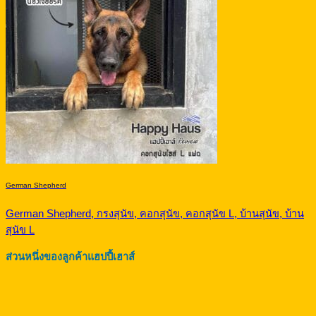
German Shepherd
German Shepherd, กรงสุนัข, คอกสุนัข, คอกสุนัข L, บ้านสุนัข, บ้าน
สุนัข L
ส่วนหนึ่งของลูกค้าแฮปปี้เฮาส์