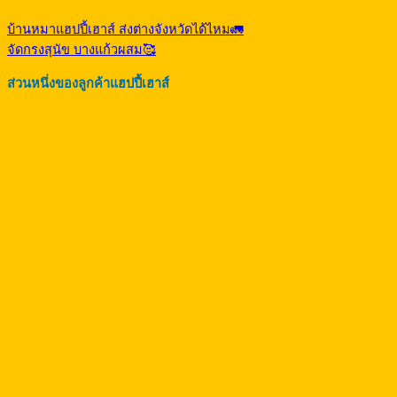
บ้านหมาแฮปปี้เฮาส์ ส่งต่างจังหวัดได้ไหม🚛
จัดกรงสุนัข บางแก้วผสม🥰
ส่วนหนึ่งของลูกค้าแฮปปี้เฮาส์