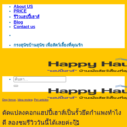
About US
ข้าม
PRICE
ไป
รีวิวแฮปปี้เฮาส์
ยัง
Blog
Contact us
เนื้อหา
กรงสุนัขบ้านสุนัข เพื่อสัตว์เลี้ยงที่คุณรัก
ค้นหา:
Dog fence
,
Idea review
,
Pet articles
ดัดแปลงคอกแฮปปี้เฮาส์เป็นรั้วยึดกำแพงทำไง
ดี ลองชมรีวิววันนี้ได้เลยค่ะ🥰