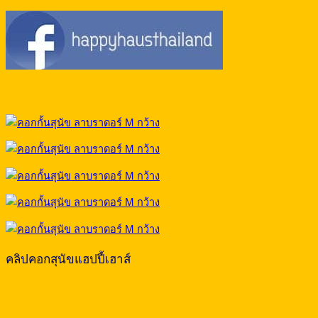
คลิปคอกสุนัขแฮปปี้เฮาส์