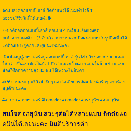
ดัดแปลงคอกแฮปปี้เฮาส์ ยึดกำแพงได้ไหมทำไงดี ❓
ลองชมรีวิววันนี้ได้เลยค่ะ🐕
✏️ปกติต่อคอกแฮปปี้เฮาส์ ต่อแบบ 4 เหลี่ยมแข็งแรงสุด
✏️ถ้าอยากต่อตัว L (3 ด้าน) สามารหาฉากยึดผนัง แบบในรูปติดเพิ่มได้
แต่ต้องเจาะรูคอกและรูผนังเพิ่มนะคะ
เดิมน้องมูมู่ลบราดอร์อยู่คอกแฮปปี้เฮาส์ รุ่น M กว้าง อยากขยายคอก
ให้กว้างขึ้นเลยต่อเป็นตัว L ยึดกำแพงกว้างมากนอนในบ้านสบายเลย
น้องใช้คอกความสูง 80 ซม ได้เพราะไม่ปีนค่า
🙏❤ขอบพระคุณรีวิวน่ารักๆ และไอเดียการดัดแปลงน่ารักๆ จากน้อง
มูมู่ด้วยนะคะ
#ลาบรา
#ลาบราดอร์
#Labrador
#labrador
#กรงสุนัข
#คอกสุนัข
สนใจคอกสุนัข สวยๆต่อได้หลายแบบ ติดต่อแอ
ดมินได้เลยนะคะ ยินดีบริการค่า